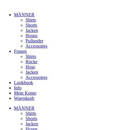
Zum
Inhalt
MÄNNER
springen
Shirts
Shorts
Jacken
Hosen
Pullunder
Accessoires
Frauen
Shirts
Röcke
Hose
Jacken
Accessoires
Lookbook
Info
Mein Konto
Warenkorb
MÄNNER
Shirts
Shorts
Jacken
Hosen